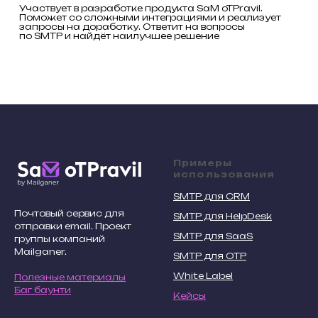
Участвует в разработке продукта SaM oTPravil.
Поможет со сложными интеграциями и реализует
запросы на доработку. Ответит на вопросы
по SMTP и найдёт наилучшее решение
Примеры
использования
SMTP для CRM
Почтовый сервис для
SMTP для HelpDesk
отправки email. Проект
SMTP для SaaS
группы компаний
Mailganer.
SMTP для OTP
White Label
Полезные материалы
Баг баунти
Кейсы