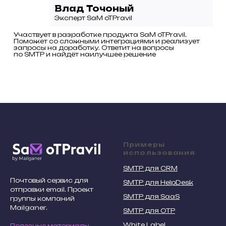
Влад Точоный
Эксперт SaM oTPravil
Участвует в разработке продукта SaM oTPravil.
Поможет со сложными интеграциями и реализует
запросы на доработку. Ответит на вопросы
по SMTP и найдёт наилучшее решение
Примеры
использования
SMTP для CRM
Почтовый сервис для
SMTP для HelpDesk
отправки email. Проект
SMTP для SaaS
группы компаний
Mailganer.
SMTP для OTP
White Label
Полезные материалы