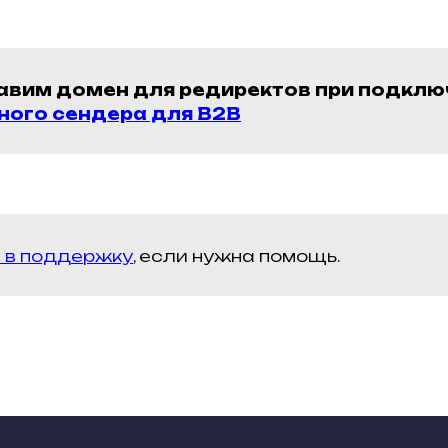
авим домен для редиректов при подклю
ного сендера для B2B
 в поддержку
, если нужна помощь.