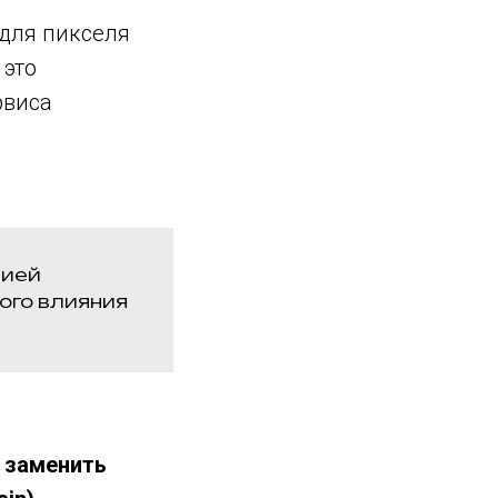
 для пикселя
 это
рвиса
цией
ого влияния
у заменить