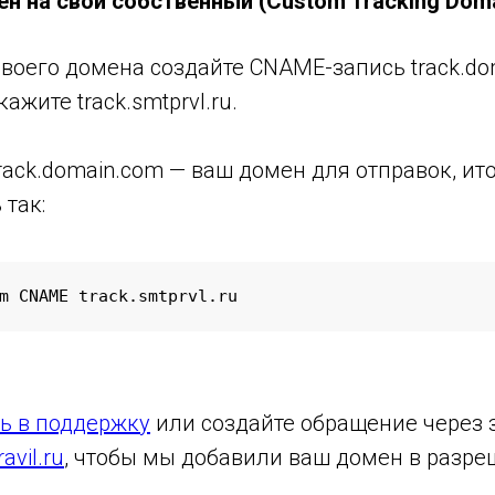
н на свой собственный (Custom Tracking Doma
своего домена создайте CNAME-запись track.do
ажите track.smtprvl.ru.
track.domain.com — ваш домен для отправок, ит
 так:
m CNAME track.smtprvl.ru
сь в поддержку
или создайте обращение через з
vil.ru
, чтобы мы добавили ваш домен в разр