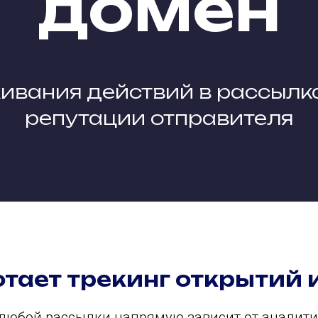
домен
ивания действий в рассылк
репутации отправителя
отает трекинг открытий 
любой рассылки напрямую зависит от аналити