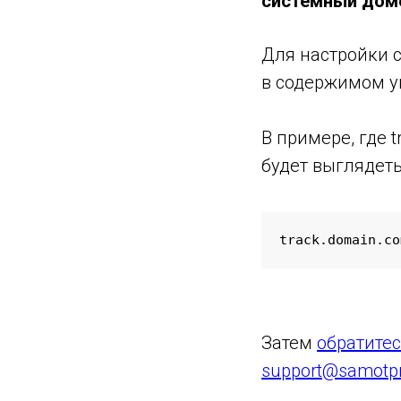
системный доме
Для настройки 
в содержимом ук
В примере, где 
будет выглядеть
track.domain.co
Затем
обратите
support@samotpra