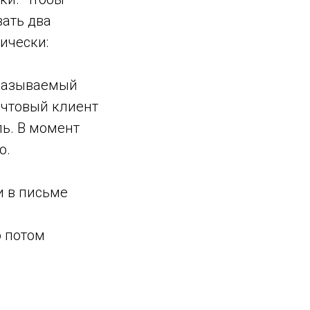
ать два
нически:
 называемый
очтовый клиент
ль. В момент
о.
и в письме
о потом