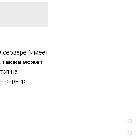
а сервере (имеет
х также может
тся на
е сервер.