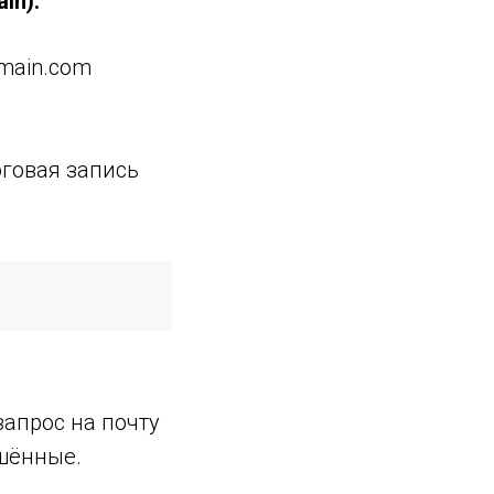
in).
main.com
оговая запись
апрос на почту
ешённые.