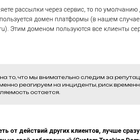
яете рассылки через сервис, то по умолчанию
спользуется домен платформы (в нашем случае
il.ru). Этим доменом пользуются все клиенты се
на то, что мы внимательно следим за репута
менно реагируем на инциденты, риск временн
ляемость остается.
еть от действий других клиентов, лучше сраз